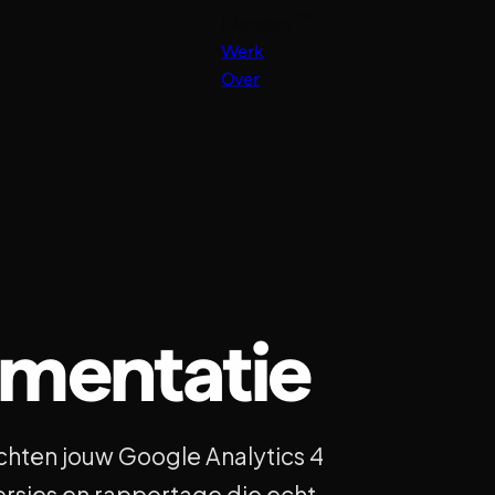
Diensten
Werk
Over
mentatie
ichten jouw Google Analytics 4
ersies en rapportage die echt