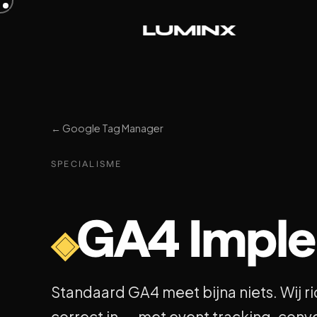
L
U
M
I
N
X
← Google Tag Manager
SPECIALISME
GA4 Imple
◈
Standaard GA4 meet bijna niets. Wij r
correct in — met event tracking, conv