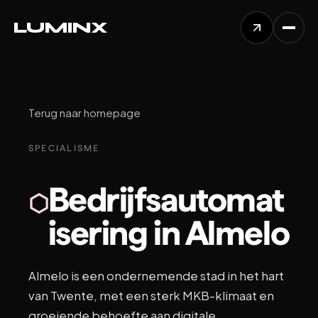
L
U
M
I
N
X
Terug naar homepage
SPECIALISME
Bedrijfsautomat
⬡
isering in Almelo
Almelo is een ondernemende stad in het hart
van Twente, met een sterk MKB-klimaat en
groeiende behoefte aan digitale