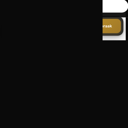
Processen zijn niet schaalbaar naarmate
Alles toestaan
het bedrijf groeit
Geen realtime overzicht van status,
WhatsApp
Plan Afspraak
capaciteit of doorlooptijd
Wat wij concreet
opleveren
Procesaudit met prioritering op basis van
tijdsbesparing en ROI
Automatisering van administratieve
workflows en goedkeuringsstromen
Koppelingen tussen ERP, CRM,