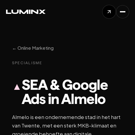
L
U
M
I
N
X
← Online Marketing
SPECIALISME
SEA & Google
▲
Ads in Almelo
Almelo is een ondernemende stad in het hart
van Twente, met een sterk MKB-klimaat en
groeiende behoefte aan digitale