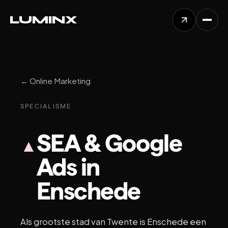
L
U
M
I
N
X
← Online Marketing
SPECIALISME
SEA & Google
▲
Ads in
Enschede
Als grootste stad van Twente is Enschede een