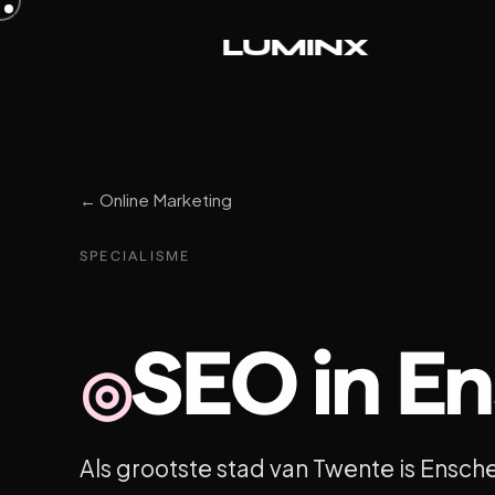
L
U
M
I
N
X
← Online Marketing
SPECIALISME
SEO in E
◎
Als grootste stad van Twente is Ensc