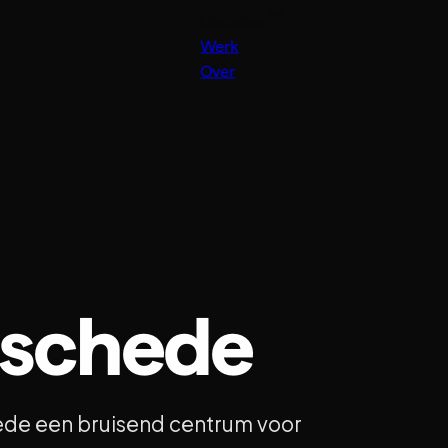
Diensten
Werk
Over
nschede
hede een bruisend centrum voor