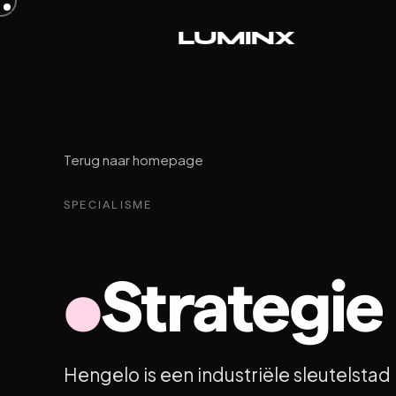
L
U
M
I
N
X
Terug naar homepage
SPECIALISME
Strategie
●
Hengelo is een industriële sleutelsta